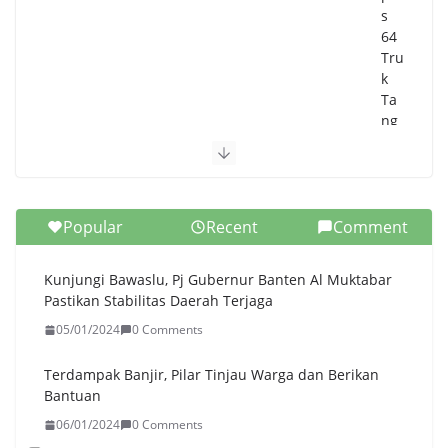
s
64
Tru
k
Ta
ng
ki
Air
Ber
sih,
Popular
Recent
Comment
Pol
res
Ser
Kunjungi Bawaslu, Pj Gubernur Banten Al Muktabar
an
Pastikan Stabilitas Daerah Terjaga
g
05/01/2024
0 Comments
Dis
tri
bu
Terdampak Banjir, Pilar Tinjau Warga dan Berikan
sik
Bantuan
an
06/01/2024
0 Comments
50