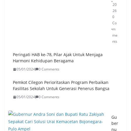
,
20
DL
26
H
0
Ce
Co
k
m
Do
me
ku
nts
me
n
Peringati HAB ke-78, Pilar Ajak Untuk Menjaga
Per
Harmoni Kehidupan Beragama
izi
05/01/2024
0 Comments
na
n
Pemkot Cilegon Perioritaskan Program Perbaikan
Per
Fasilitas Sekolah Untuk Generasi Penerus Bangsa
us
ah
05/01/2024
0 Comments
aa
n
06/
Gu
08/
ber
20
nu