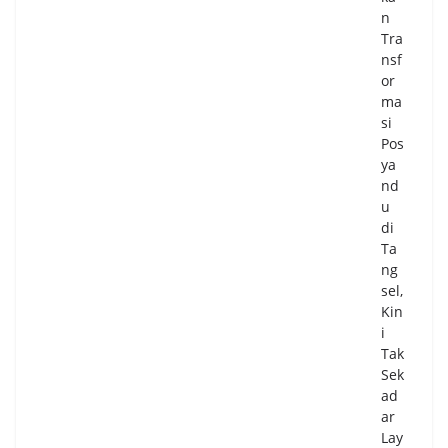
n
Tra
nsf
or
ma
si
Pos
ya
nd
u
di
Ta
ng
sel,
Kin
i
Tak
Sek
ad
ar
Lay