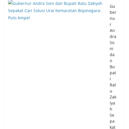
2.0
Gu
00
ber
Lit
nu
er
r
unt
An
uk
dra
Wa
So
rga
ni
Ter
da
da
n
mp
Bu
ak
pat
Ke
i
ker
Rat
ing
u
an
Zak
06/
iya
08/
h
20
Se
26
pa
0
kat
Co