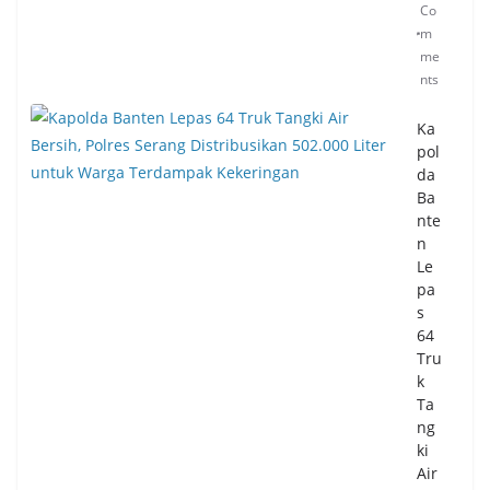
Co
m
Pil
me
ar
nts
Te
gas
Ka
ka
pol
n
da
Tra
Ba
nsf
nte
or
n
ma
Le
si
pa
Pos
s
ya
64
nd
Tru
u
k
di
Ta
Ta
ng
ng
ki
sel,
Air
Kin