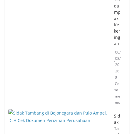
da
mp
Pe
ak
mk
Ke
ot
ker
Ta
ing
ng
an
sel
Ge
06/
nc
08/
ark
20
an
26
Ge
0
ma
Co
rik
m
an,
me
Do
nts
ron
g
Sid
Ko
ak
ns
Ta
um