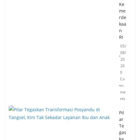
me
Ke
nts
me
rde
kaa
n
RI
05/
08/
20
26
0
Co
m
me
nts
Pil
ar
Te
gas
ka