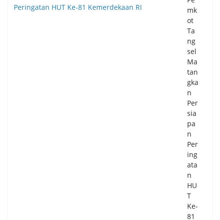
Ur
mk
ai
ot
Ke
Ta
ma
ng
cet
sel
an
Ma
Boj
tan
on
gka
eg
n
ara
Per
-
sia
Pul
pa
o
n
Am
Per
pel
ing
06/
ata
08/
n
20
HU
26
0
T
Co
Ke-
m
81