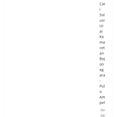
m
Car
me
i
nts
Sol
usi
Ur
Sid
ai
ak
Ke
Ta
ma
mb
cet
an
an
g
Boj
di
on
Boj
eg
on
ara
eg
-
ara
Pul
da
o
n
Am
Pul
pel
o
Am
06/
pel
08/