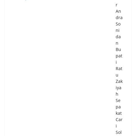
26
r
0
An
Co
m
dra
me
So
nts
ni
da
n
Pe
Bu
mk
pat
ot
i
Ta
Rat
ng
u
sel
Zak
Ma
iya
tan
h
gka
Se
n
pa
Per
kat
sia
Car
pa
i
n
Sol
Per