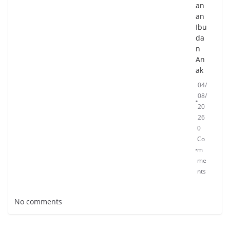
an
an
Ibu
da
n
An
ak
04/
08/
20
26
0
Co
m
me
nts
No comments