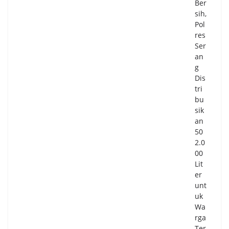
Ber
i
sih,
Tak
Pol
Sek
res
ad
Ser
ar
an
Lay
g
an
Dis
an
tri
Ibu
bu
da
sik
n
an
An
50
ak
2.0
04/
00
08/
Lit
20
er
26
unt
0
uk
Co
Wa
m
me
rga
nts
Ter