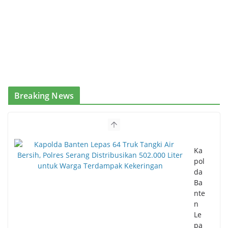
Breaking News
Ka
pol
da
Ba
nte
n
Le
pa