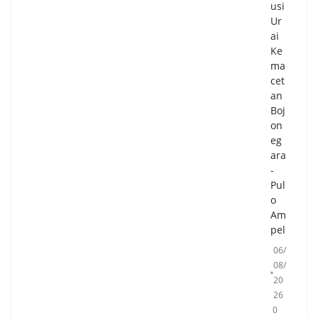
usi
ing
Ur
ata
ai
n
Ke
HU
ma
T
cet
Ke-
an
81
Boj
Ke
on
me
eg
rde
ara
kaa
-
n
Pul
RI
o
05/
Am
08/
pel
20
26
06/
0
08/
Co
20
m
26
me
0
nts