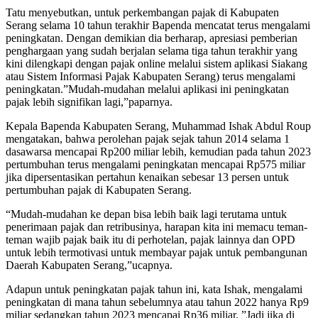
Tatu menyebutkan, untuk perkembangan pajak di Kabupaten
Serang selama 10 tahun terakhir Bapenda mencatat terus mengalami
peningkatan. Dengan demikian dia berharap, apresiasi pemberian
penghargaan yang sudah berjalan selama tiga tahun terakhir yang
kini dilengkapi dengan pajak online melalui sistem aplikasi Siakang
atau Sistem Informasi Pajak Kabupaten Serang) terus mengalami
peningkatan.”Mudah-mudahan melalui aplikasi ini peningkatan
pajak lebih signifikan lagi,”paparnya.
Kepala Bapenda Kabupaten Serang, Muhammad Ishak Abdul Roup
mengatakan, bahwa perolehan pajak sejak tahun 2014 selama 1
dasawarsa mencapai Rp200 miliar lebih, kemudian pada tahun 2023
pertumbuhan terus mengalami peningkatan mencapai Rp575 miliar
jika dipersentasikan pertahun kenaikan sebesar 13 persen untuk
pertumbuhan pajak di Kabupaten Serang.
“Mudah-mudahan ke depan bisa lebih baik lagi terutama untuk
penerimaan pajak dan retribusinya, harapan kita ini memacu teman-
teman wajib pajak baik itu di perhotelan, pajak lainnya dan OPD
untuk lebih termotivasi untuk membayar pajak untuk pembangunan
Daerah Kabupaten Serang,”ucapnya.
Adapun untuk peningkatan pajak tahun ini, kata Ishak, mengalami
peningkatan di mana tahun sebelumnya atau tahun 2022 hanya Rp9
miliar sedangkan tahun 2023 mencapai Rp36 miliar. ”Jadi jika di