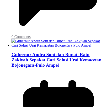
0 Comments
Gubernur Andra Soni dan Bupati Ratu
Zakiyah Sepakat Cari Solusi Urai Kemacetan
Bojonegara-Pulo Ampel