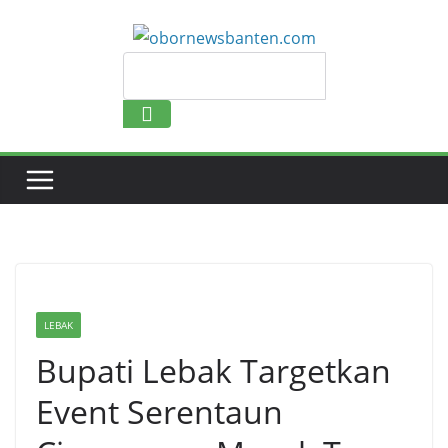
Skip
to
content
Search
LEBAK
Bupati Lebak Targetkan
Event Serentaun