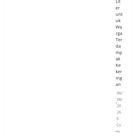
Lit
er
unt
uk
Wa
rga
Ter
da
mp
ak
Ke
ker
ing
an
06/
08/
20
26
0
Co
m