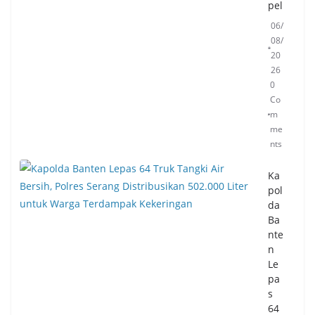
pel
06/
08/
20
26
0
Co
m
me
nts
Ka
pol
da
Ba
nte
n
Le
pa
s
64