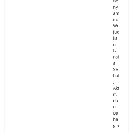
Be
ny
am
in:
Wu
jud
ka
n
La
nsi
a
Se
hat
,
Akt
if,
da
n
Ba
ha
gia