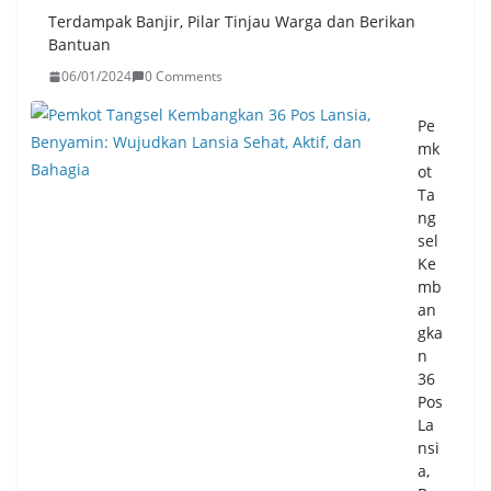
Terdampak Banjir, Pilar Tinjau Warga dan Berikan
Bantuan
06/01/2024
0 Comments
Pe
mk
ot
Ta
ng
sel
Ke
mb
an
gka
n
36
Pos
La
nsi
a,