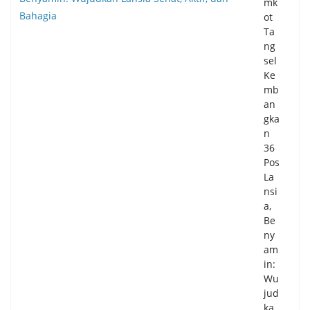
mk
ot
Ta
ng
sel
Ke
mb
an
gka
n
36
Pos
La
nsi
a,
Be
ny
am
in:
Wu
jud
ka