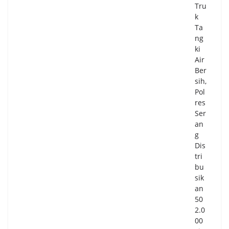
Tru
k
Ta
ng
ki
Air
Ber
sih,
Pol
res
Ser
an
g
Dis
tri
bu
sik
an
50
2.0
00