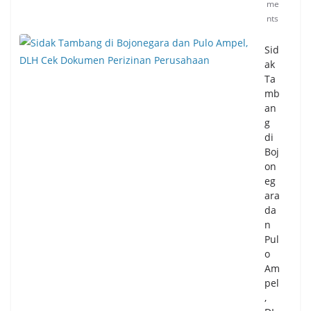
me
nts
Sid
ak
Ta
mb
an
g
di
Boj
on
eg
ara
da
n
Pul
o
Am
pel
,