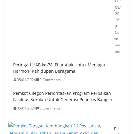
06/
08/
20
26
0
Co
m
me
nts
Peringati HAB ke-78, Pilar Ajak Untuk Menjaga
Harmoni Kehidupan Beragama
05/01/2024
0 Comments
Pemkot Cilegon Perioritaskan Program Perbaikan
Fasilitas Sekolah Untuk Generasi Penerus Bangsa
05/01/2024
0 Comments
Pe