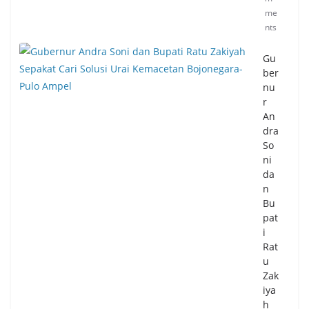
me
nts
Gu
ber
nu
r
An
dra
So
ni
da
n
Bu
pat
i
Rat
u
Zak
iya
h