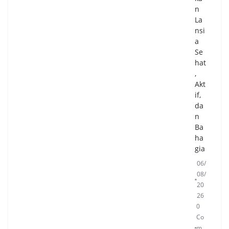
n
La
nsi
a
Se
hat
,
Akt
if,
da
n
Ba
ha
gia
06/
08/
20
26
0
Co
m