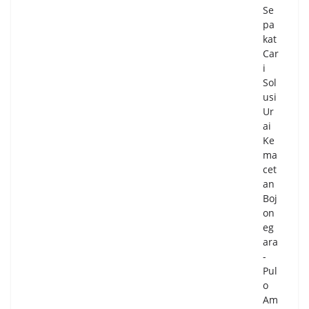
Se
pa
kat
Car
i
Sol
usi
Ur
ai
Ke
ma
cet
an
Boj
on
eg
ara
-
Pul
o
Am