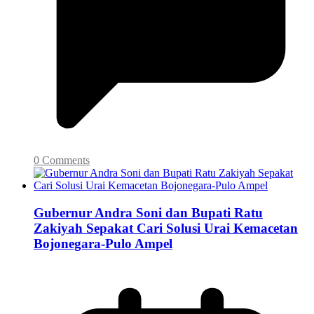
0 Comments
Gubernur Andra Soni dan Bupati Ratu
Zakiyah Sepakat Cari Solusi Urai Kemacetan
Bojonegara-Pulo Ampel