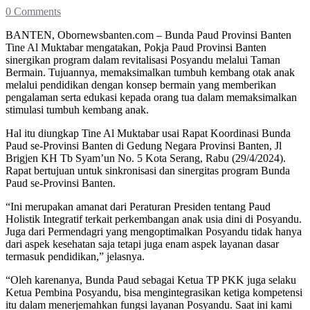
0 Comments
BANTEN, Obornewsbanten.com – Bunda Paud Provinsi Banten
Tine Al Muktabar mengatakan, Pokja Paud Provinsi Banten
sinergikan program dalam revitalisasi Posyandu melalui Taman
Bermain. Tujuannya, memaksimalkan tumbuh kembang otak anak
melalui pendidikan dengan konsep bermain yang memberikan
pengalaman serta edukasi kepada orang tua dalam memaksimalkan
stimulasi tumbuh kembang anak.
Hal itu diungkap Tine Al Muktabar usai Rapat Koordinasi Bunda
Paud se-Provinsi Banten di Gedung Negara Provinsi Banten, Jl
Brigjen KH Tb Syam’un No. 5 Kota Serang, Rabu (29/4/2024).
Rapat bertujuan untuk sinkronisasi dan sinergitas program Bunda
Paud se-Provinsi Banten.
“Ini merupakan amanat dari Peraturan Presiden tentang Paud
Holistik Integratif terkait perkembangan anak usia dini di Posyandu.
Juga dari Permendagri yang mengoptimalkan Posyandu tidak hanya
dari aspek kesehatan saja tetapi juga enam aspek layanan dasar
termasuk pendidikan,” jelasnya.
“Oleh karenanya, Bunda Paud sebagai Ketua TP PKK juga selaku
Ketua Pembina Posyandu, bisa mengintegrasikan ketiga kompetensi
itu dalam menerjemahkan fungsi layanan Posyandu. Saat ini kami