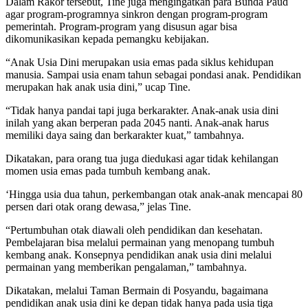
Dalam Rakor tersebut, Tine juga mengingatkan para Bunda Paud
agar program-programnya sinkron dengan program-program
pemerintah. Program-program yang disusun agar bisa
dikomunikasikan kepada pemangku kebijakan.
“Anak Usia Dini merupakan usia emas pada siklus kehidupan
manusia. Sampai usia enam tahun sebagai pondasi anak. Pendidikan
merupakan hak anak usia dini,” ucap Tine.
“Tidak hanya pandai tapi juga berkarakter. Anak-anak usia dini
inilah yang akan berperan pada 2045 nanti. Anak-anak harus
memiliki daya saing dan berkarakter kuat,” tambahnya.
Dikatakan, para orang tua juga diedukasi agar tidak kehilangan
momen usia emas pada tumbuh kembang anak.
‘Hingga usia dua tahun, perkembangan otak anak-anak mencapai 80
persen dari otak orang dewasa,” jelas Tine.
“Pertumbuhan otak diawali oleh pendidikan dan kesehatan.
Pembelajaran bisa melalui permainan yang menopang tumbuh
kembang anak. Konsepnya pendidikan anak usia dini melalui
permainan yang memberikan pengalaman,” tambahnya.
Dikatakan, melalui Taman Bermain di Posyandu, bagaimana
pendidikan anak usia dini ke depan tidak hanya pada usia tiga