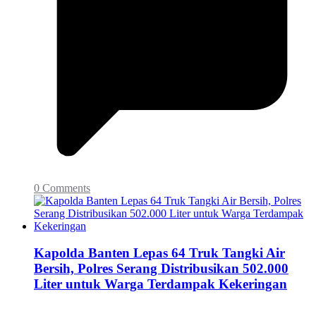
0 Comments
Kapolda Banten Lepas 64 Truk Tangki Air
Bersih, Polres Serang Distribusikan 502.000
Liter untuk Warga Terdampak Kekeringan