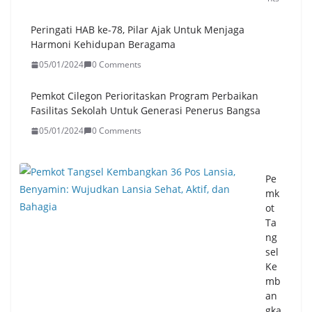
Peringati HAB ke-78, Pilar Ajak Untuk Menjaga
Harmoni Kehidupan Beragama
05/01/2024
0 Comments
Pemkot Cilegon Perioritaskan Program Perbaikan
Fasilitas Sekolah Untuk Generasi Penerus Bangsa
05/01/2024
0 Comments
Pe
mk
ot
Ta
ng
sel
Ke
mb
an
gka