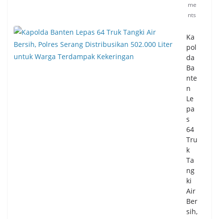
me
nts
Ka
pol
da
Ba
nte
n
Le
pa
s
64
Tru
k
Ta
ng
ki
Air
Ber
sih,