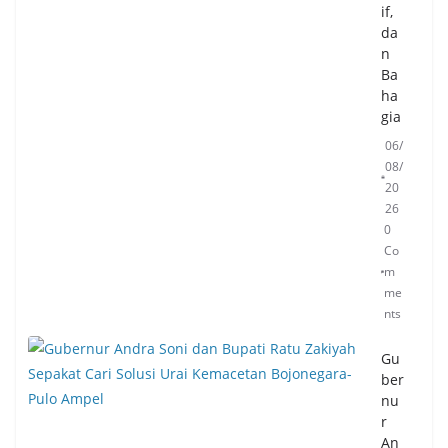
if,
da
n
Ba
ha
gia
06/
08/
20
26
0
Co
m
me
nts
Gu
ber
nu
r
An