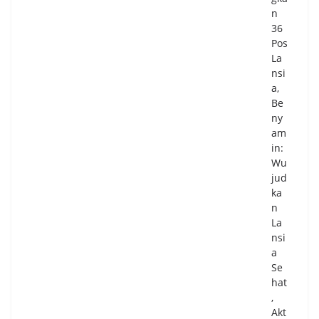
n
36
Pos
La
nsi
a,
Be
ny
am
in:
Wu
jud
ka
n
La
nsi
a
Se
hat
,
Akt