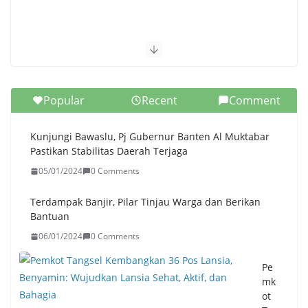
Popular
Recent
Comment
Kunjungi Bawaslu, Pj Gubernur Banten Al Muktabar
Pastikan Stabilitas Daerah Terjaga
05/01/2024
0 Comments
Terdampak Banjir, Pilar Tinjau Warga dan Berikan
Bantuan
06/01/2024
0 Comments
Pe
mk
ot