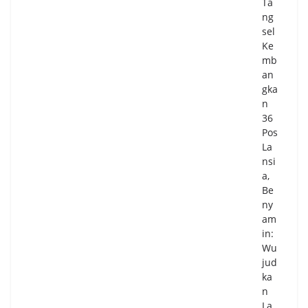
Ta
ng
sel
Ke
mb
an
gka
n
36
Pos
La
nsi
a,
Be
ny
am
in:
Wu
jud
ka
n
La