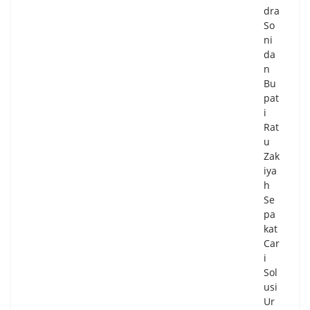
dra
So
ni
da
n
Bu
pat
i
Rat
u
Zak
iya
h
Se
pa
kat
Car
i
Sol
usi
Ur