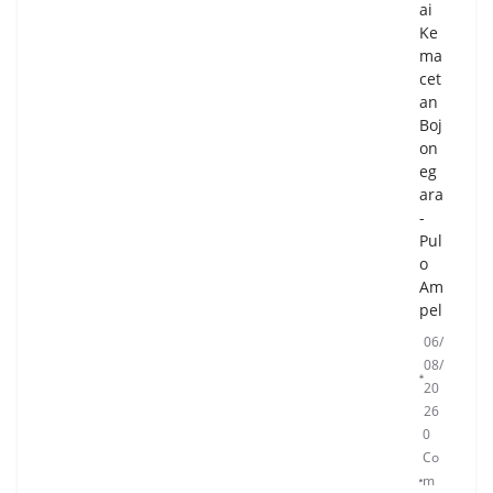
ai
Ke
ma
cet
an
Boj
on
eg
ara
-
Pul
o
Am
pel
06/
08/
20
26
0
Co
m