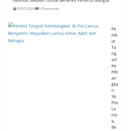
Fasilitas Sekolah Untuk Generasi Penerus Bangsa
05/01/2024
0 Comments
Pe
mk
ot
Ta
ng
sel
Ke
mb
an
gka
n
36
Pos
La
nsi
a,
Be