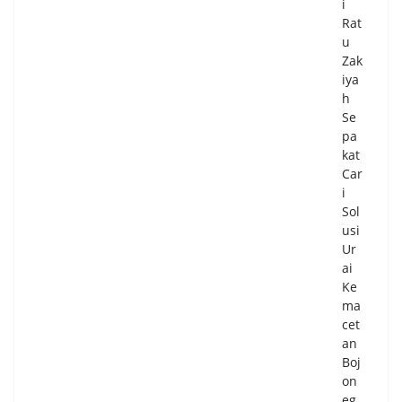
i
Rat
u
Zak
iya
h
Se
pa
kat
Car
i
Sol
usi
Ur
ai
Ke
ma
cet
an
Boj
on
eg