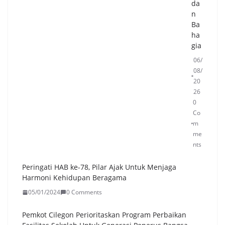
da
n
Ba
ha
gia
06/
08/
20
26
0
Co
m
me
nts
Peringati HAB ke-78, Pilar Ajak Untuk Menjaga
Harmoni Kehidupan Beragama
05/01/2024
0 Comments
Pemkot Cilegon Perioritaskan Program Perbaikan