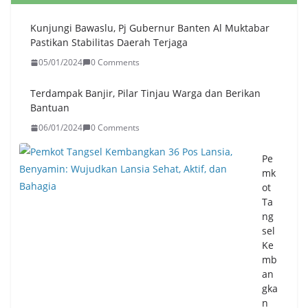
Kunjungi Bawaslu, Pj Gubernur Banten Al Muktabar
Pastikan Stabilitas Daerah Terjaga
05/01/2024
0 Comments
Terdampak Banjir, Pilar Tinjau Warga dan Berikan
Bantuan
06/01/2024
0 Comments
Pe
mk
ot
Ta
ng
sel
Ke
mb
an
gka
n