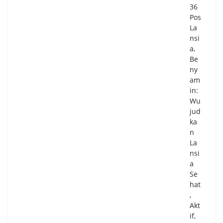
36
Pos
La
nsi
a,
Be
ny
am
in:
Wu
jud
ka
n
La
nsi
a
Se
hat
,
Akt
if,