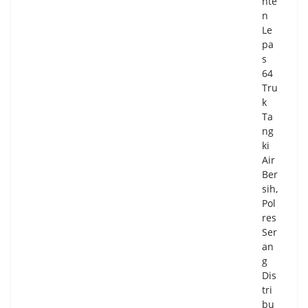
nte
n
Le
pa
s
64
Tru
k
Ta
ng
ki
Air
Ber
sih,
Pol
res
Ser
an
g
Dis
tri
bu