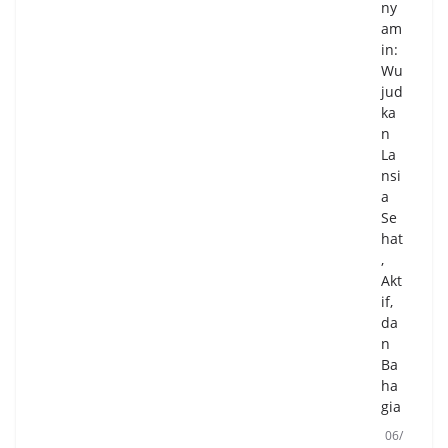
ny
am
in:
Wu
jud
ka
n
La
nsi
a
Se
hat
,
Akt
if,
da
n
Ba
ha
gia
06/