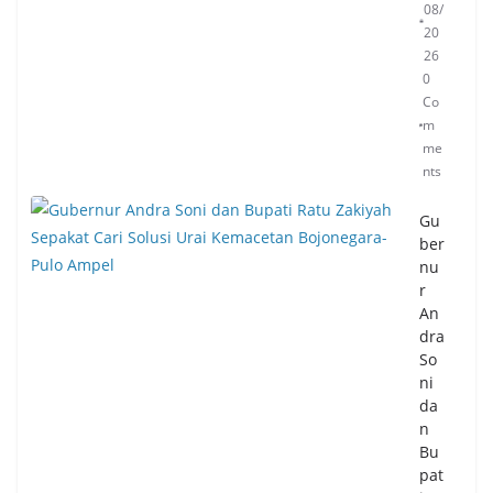
08/
20
26
0
Co
m
me
nts
Gu
ber
nu
r
An
dra
So
ni
da
n
Bu
pat