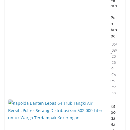
ara
-
Pul
o
Am
pel
06/
08/
20
26
0
Co
m
me
nts
Ka
pol
da
Ba