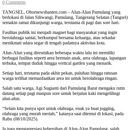
0 Comments
TANGSEL, Obornewsbanten.com – Alun-Alun Pamulang yang
berlokasi di Jalan Siliwangi, Pamulang, Tangerang Selatan (Tangsel)
semakin ramai dikunjungi warga, terutama di pagi dan sore hari.
Fasilitas publik ini menjadi magnet bagi masyarakat yang ingin
berolahraga santai, berkumpul bersama keluarga, atau sekadar
menikmati udara segar di tengah padatnya aktivitas kota.
Alun-Alun yang diresmikan beberapa waktu lalu ini memiliki
berbagai fasilitas seperti area bermain anak, area olahraga, lapangan
terbuka, tempat duduk hingga vertical garden yang menarik.
Setiap hari, terutama pada akhir pekan, puluhan hingga ratusan
warga terlihat memanfaatkan area ini untuk berolahraga ringan.
Salah satu warga, Agi Sugianti dari Pamulang Barat mengaku rutin
datang setiap pagi maupun sore untuk berjalan kaki mengelilingi
alun-alun.
“Selain kita punya spot untuk olahraga, enak ya buat jogging,
olahraga yang murah meriah,” katanya saat ditemui di lokasi, pada
Rabu (08/10/2025).
Ia juga mengapresiasi kebersihan di Alun-Alun Pamulang, salah