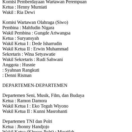
Komisi Pemberdayaan Wartawan Perempuan
Ketua : Henny Murniati
Wakil : Ria Dewi
Komisi Wartawan Olahraga (Siwo)
Pembina : Mahfudin Nigara
Wakil Pembina : Gungde Ariwangsa
Ketua : Suryansyah
Wakil Ketua I : Dede Isharrudin
Wakil Ketua II : Erwin Muhammad
Sekretaris : Wina Setyawatie
Wakil Sekretaris : Rudi Sahwani
Anggota : Husnie
: Syahnan Rangkuti
: Denni Risman
DEPARTEMEN-DEPARTEMEN
Departemen Seni, Musik, Film, dan Budaya
Ketua : Ramon Damora
Wakil Ketua I : Eko Teguh Wiyono
Wakil Ketua II : Kunni Masrohanti
Departemen TNI dan Polri
Ketua : Jhonny Handjojo
Wakil Ketua (Khusus Polri) : Musrifah