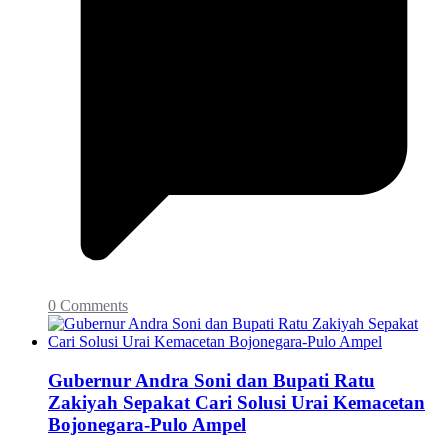
0 Comments
Gubernur Andra Soni dan Bupati Ratu
Zakiyah Sepakat Cari Solusi Urai Kemacetan
Bojonegara-Pulo Ampel