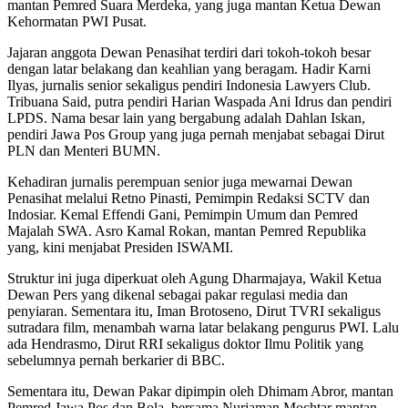
mantan Pemred Suara Merdeka, yang juga mantan Ketua Dewan
Kehormatan PWI Pusat.
Jajaran anggota Dewan Penasihat terdiri dari tokoh-tokoh besar
dengan latar belakang dan keahlian yang beragam. Hadir Karni
Ilyas, jurnalis senior sekaligus pendiri Indonesia Lawyers Club.
Tribuana Said, putra pendiri Harian Waspada Ani Idrus dan pendiri
LPDS. Nama besar lain yang bergabung adalah Dahlan Iskan,
pendiri Jawa Pos Group yang juga pernah menjabat sebagai Dirut
PLN dan Menteri BUMN.
Kehadiran jurnalis perempuan senior juga mewarnai Dewan
Penasihat melalui Retno Pinasti, Pemimpin Redaksi SCTV dan
Indosiar. Kemal Effendi Gani, Pemimpin Umum dan Pemred
Majalah SWA. Asro Kamal Rokan, mantan Pemred Republika
yang, kini menjabat Presiden ISWAMI.
Struktur ini juga diperkuat oleh Agung Dharmajaya, Wakil Ketua
Dewan Pers yang dikenal sebagai pakar regulasi media dan
penyiaran. Sementara itu, Iman Brotoseno, Dirut TVRI sekaligus
sutradara film, menambah warna latar belakang pengurus PWI. Lalu
ada Hendrasmo, Dirut RRI sekaligus doktor Ilmu Politik yang
sebelumnya pernah berkarier di BBC.
Sementara itu, Dewan Pakar dipimpin oleh Dhimam Abror, mantan
Pemred Jawa Pos dan Bola, bersama Nurjaman Mochtar mantan