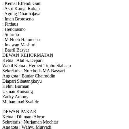
: Kemal Effendi Gani
: Asro Kamal Rokan
: Agung Dharmajaya
: Iman Brotoseno
: Firdaus
: Hendrasmo
: Sutrimo
: M.Noeh Hatumena
: Imawan Mashuri
: Basril Basyar
DEWAN KEHORMATAN
Ketua : Atal S. Depari
Wakil Ketua : Herbert Timbo Siahaan
Sekretaris : Nurcholis MA Basyari
Anggota : Banjar Chairuddin
Diapari Sibatangkayu
Helmi Burman
Usman Kansong
Zacky Antony
Muhammad Syahrir
DEWAN PAKAR
Ketua : Dhimam Abror
Sekretaris : Nurjaman Mochtar
Anggota : Wahyu Muryadi