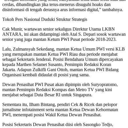
cerdas, dibandingkan jika terus-menerus disuguhi hoaks dan
disinformasi di tengah derasnya arus informasi digital,” tambahnya.
Tokoh Pers Nasional Duduki Struktur Strategis
Cak Munir, wartawan senior sekaligus Direktur Utama LKBN
ANTARA, ini akan didampingi oleh Atal S. Depari sosok wartawan
senior yang juga mantan Ketum PWI Pusat periode 2018-2023.
Lalu, Zulmansyah Sekedang, mantan Ketua Umum PWI versi KLB
yang merupakan mantan Ketua PWI Riau dua periode menjabat
sebagai Sekretaris Jenderal. Posisi Bendahara Umum dipercayakan
kepada Marthen Selamet Susanto, Pemimpin Redaksi Koran
Jakarta. Adapun Zulkifli Gani Ottoh, mantan Ketua PWI Bidang
Organisasi kembali didaulat di posisi yang sama.
Dewan Penasihat PWI Pusat akan dipimpin oleh Suryopratomo,
mantan Pemimpin Redaksi Kompas dan Metro TV yang kini
menjabat sebagai Duta Besar RI untuk Singapura.
Sementara itu, Ilham Bintang, pendiri Cek & Ricek dan pelopor
jurnalisme infotainment serta mantan Ketua Dewan Kehormatan
PWI, menempati posisi Wakil Ketua Dewan Penasihat.
Posisi Sekretaris Dewan Penasihat diisi oleh Sasongko Tedjo,