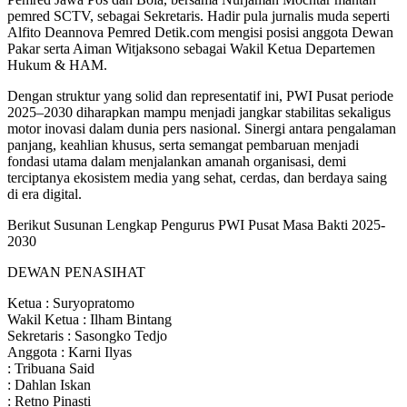
pemred SCTV, sebagai Sekretaris. Hadir pula jurnalis muda seperti
Alfito Deannova Pemred Detik.com mengisi posisi anggota Dewan
Pakar serta Aiman Witjaksono sebagai Wakil Ketua Departemen
Hukum & HAM.
Dengan struktur yang solid dan representatif ini, PWI Pusat periode
2025–2030 diharapkan mampu menjadi jangkar stabilitas sekaligus
motor inovasi dalam dunia pers nasional. Sinergi antara pengalaman
panjang, keahlian khusus, serta semangat pembaruan menjadi
fondasi utama dalam menjalankan amanah organisasi, demi
terciptanya ekosistem media yang sehat, cerdas, dan berdaya saing
di era digital.
Berikut Susunan Lengkap Pengurus PWI Pusat Masa Bakti 2025-
2030
DEWAN PENASIHAT
Ketua : Suryopratomo
Wakil Ketua : Ilham Bintang
Sekretaris : Sasongko Tedjo
Anggota : Karni Ilyas
: Tribuana Said
: Dahlan Iskan
: Retno Pinasti