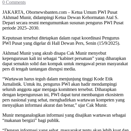
0 Comments
JAKARTA, Obornewsbanten.com – Ketua Umum PWI Pusat
Akhmad Munir, didampingi Ketua Dewan Kehormatan Atal S.
Depari secara resmi mengumumkan susunan pengurus PWI Pusat
periode 2025–2030.
Keputusan tersebut ditetapkan dalam rapat koordinasi Pengurus
PWI Pusat yang digelar di Hall Dewan Pers, Senin (15/9/2025).
Akhmad Munir yang akrab disapa Cak Munir menyebut
kepengurusan kali ini sebagai “kabinet persatuan” yang diharapkan
dapat semakin solid dan kompak untuk mengawal peran masyarakat
pers di tengah tantangan disrupsi media.
“Wartawan harus teguh dalam menjunjung tinggi Kode Etik
Jurnalistik. Untuk itu, pengurus PWI akan hadir mendampingi
seluruh anggota agar menjaga komitmen tersebut. Diharapkan
dengan kepengurusan ini, PWI dapat turut membangun ekosistem
pers nasional yang sehat, menghadirkan wartawan kompeten yang
menyajikan informasi akurat dan benar,” ujar Cak Munir.
Munir menganalogikan informasi yang disajikan wartawan sebagai
“makanan bergizi” bagi publik.
“Dengan informasi yang sehat, masyarakat tentu akan lebih kuat dan