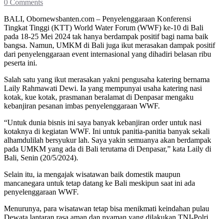
0 Comments
BALI, Obornewsbanten.com – Penyelenggaraan Konferensi
Tingkat Tinggi (KTT) World Water Forum (WWF) ke-10 di Bali
pada 18-25 Mei 2024 tak hanya berdampak positif bagi nama baik
bangsa. Namun, UMKM di Bali juga ikut merasakan dampak positif
dari penyelenggaraan event internasional yang dihadiri belasan ribu
peserta ini.
Salah satu yang ikut merasakan yakni pengusaha katering bernama
Laily Rahmawati Dewi. Ia yang mempunyai usaha katering nasi
kotak, kue kotak, prasmanan beralamat di Denpasar mengaku
kebanjiran pesanan imbas penyelenggaraan WWF.
“Untuk dunia bisnis ini saya banyak kebanjiran order untuk nasi
kotaknya di kegiatan WWF. Ini untuk panitia-panitia banyak sekali
alhamdulilah bersyukur lah. Saya yakin semuanya akan berdampak
pada UMKM yang ada di Bali terutama di Denpasar,” kata Laily di
Bali, Senin (20/5/2024).
Selain itu, ia mengajak wisatawan baik domestik maupun
mancanegara untuk tetap datang ke Bali meskipun saat ini ada
penyelenggaraan WWF.
Menurunya, para wisatawan tetap bisa menikmati keindahan pulau
Dewata lantaran rasa aman dan nyaman yang dilakukan TNI-Polri